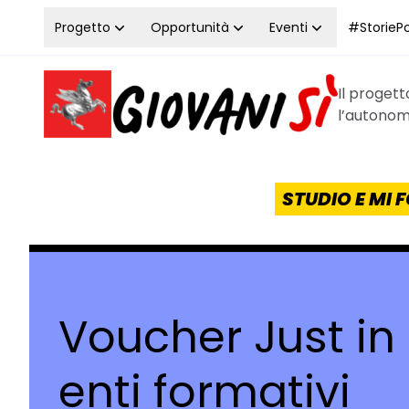
Vai al contenuto
Progetto
Opportunità
Eventi
#StoriePos
Il proget
Homepage Giovanisì - Progetto della Regione Tos
l’autonomi
STUDIO E MI
Voucher Just in
enti formativi