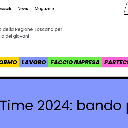
sibili
News
Magazine
to della Regione Toscana per
cana
a dei giovani
 FORMO
LAVORO
FACCIO IMPRESA
PARTEC
 Time 2024: bando 