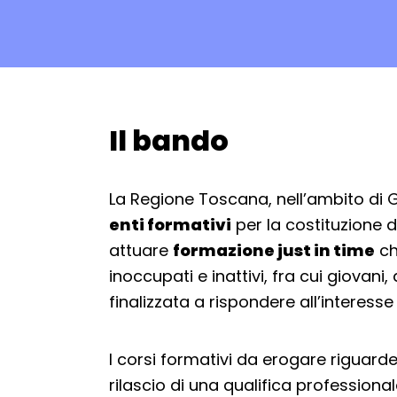
Il bando
Torna alla navigazione
La Regione Toscana, nell’ambito di
enti formativi
per la costituzione d
attuare
formazione just in time
ch
inoccupati e inattivi, fra cui giovani
finalizzata a rispondere all’interesse
I corsi formativi da erogare riguarde
rilascio di una qualifica professionale