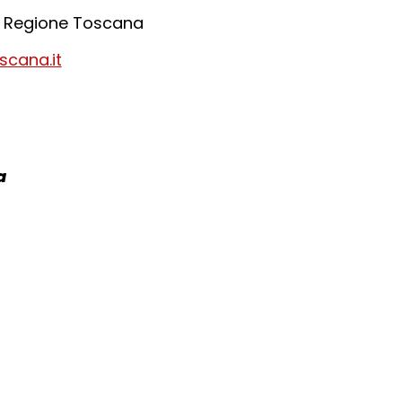
di Regione Toscana
scana.it
a