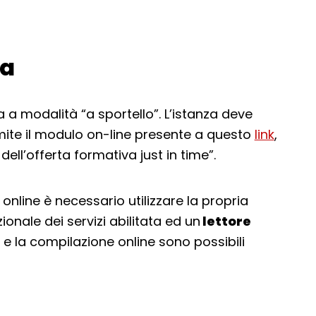
da
 modalità “a sportello”. L’istanza deve
mite il modulo on-line presente a questo
link
,
ll’offerta formativa just in time”.
nline è necessario utilizzare la propria
ionale dei servizi abilitata ed un
lettore
o e la compilazione online sono possibili