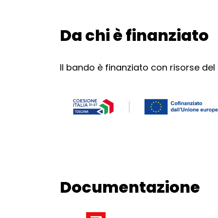
Da chi è finanziato
Torna alla navigazione
Il bando è finanziato con risorse del
Documentazione
Torna alla navigazione