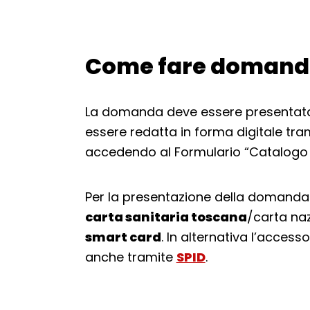
Come fare doman
Torna alla navigazione
La domanda deve essere presentata a
essere redatta in forma digitale tra
accedendo al Formulario “Catalogo de
Per la presentazione della domanda o
carta sanitaria toscana
/carta naz
smart card
. In alternativa l’access
anche tramite
SPID
.