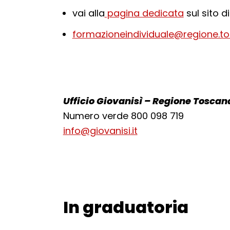
vai alla
pagina dedicata
sul sito 
formazioneindividuale@regione.to
Ufficio Giovanisì – Regione Toscan
Numero verde 800 098 719
info@giovanisi.it
In graduatoria
Torna alla navigazione