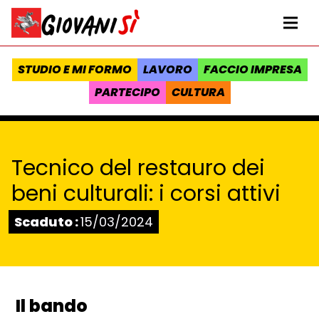
Vai al contenuto
Homepage Giovanisì - Progetto della Regione Toscana
Me
STUDIO E MI FORMO
LAVORO
FACCIO IMPRESA
PARTECIPO
CULTURA
Tecnico del restauro dei
beni culturali: i corsi attivi
Stato:
Scaduto :
15/03/2024
Il bando