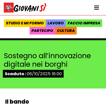
Vai al contenuto
Homepage Giovanisì - Progetto della Regione Toscana
Me
STUDIO E MI FORMO
LAVORO
FACCIO IMPRESA
PARTECIPO
CULTURA
Sostegno all’innovazione
digitale nei borghi
Stato:
Scaduto :
06/10/2025 16:00
Il bando