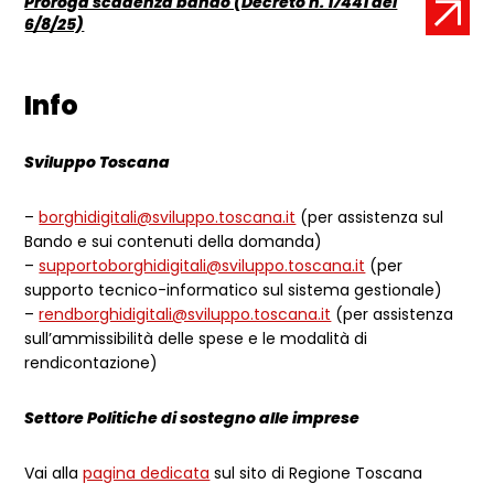
Proroga scadenza bando (Decreto n. 17441 del
Documento:
6/8/25)
Info
Sviluppo Toscana
–
borghidigitali@sviluppo.toscana.it
(per assistenza sul
Bando e sui contenuti della domanda)
–
supportoborghidigitali@sviluppo.toscana.it
(per
supporto tecnico-informatico sul sistema gestionale)
–
rendborghidigitali@sviluppo.toscana.it
(per assistenza
sull’ammissibilità delle spese e le modalità di
rendicontazione)
Settore Politiche di sostegno alle imprese
Vai alla
pagina dedicata
sul sito di Regione Toscana