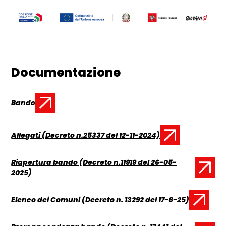
Documentazione
Bando
Documento:
Allegati (Decreto n.25337 del 12-11-2024)
Documento:
Riapertura bando (Decreto n.11919 del 26-05-
Documento:
2025)
Elenco dei Comuni (Decreto n. 13292 del 17-6-25)
Documento: