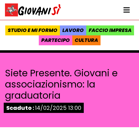
Vai al contenuto
Homepage Giovanisì - Progetto della Regione Toscana
Me
STUDIO E MI FORMO
LAVORO
FACCIO IMPRESA
PARTECIPO
CULTURA
Siete Presente. Giovani e
associazionismo: la
graduatoria
Stato:
Scaduto :
14/02/2025 13:00