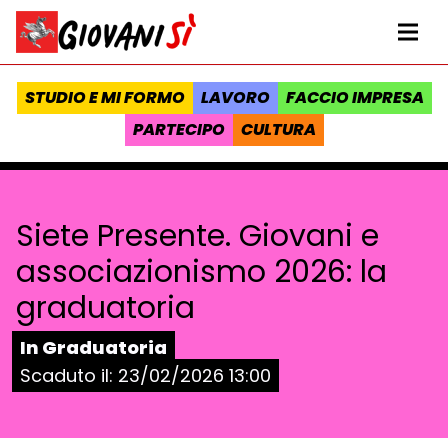
Vai al contenuto
Homepage Giovanisì - Progetto della Regione Toscana
Me
STUDIO E MI FORMO
LAVORO
FACCIO IMPRESA
PARTECIPO
CULTURA
Siete Presente. Giovani e
associazionismo 2026: la
graduatoria
Stato:
In Graduatoria
Scaduto il:
23/02/2026 13:00