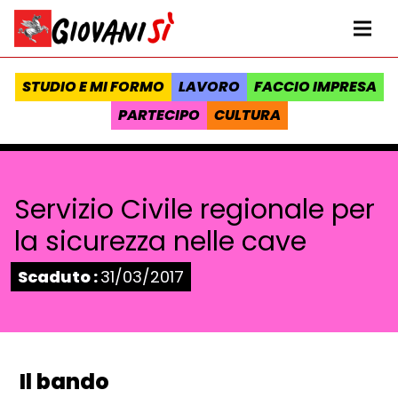
Vai al contenuto
Homepage Giovanisì - Progetto della Regione Toscana
Me
STUDIO E MI FORMO
LAVORO
FACCIO IMPRESA
PARTECIPO
CULTURA
Servizio Civile regionale per
la sicurezza nelle cave
Stato:
Scaduto :
31/03/2017
Il bando