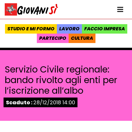
Vai al contenuto
Homepage Giovanisì - Progetto della Regione Toscana
Me
STUDIO E MI FORMO
LAVORO
FACCIO IMPRESA
PARTECIPO
CULTURA
Servizio Civile regionale:
bando rivolto agli enti per
l’iscrizione all’albo
Stato:
Scaduto :
28/12/2018 14:00