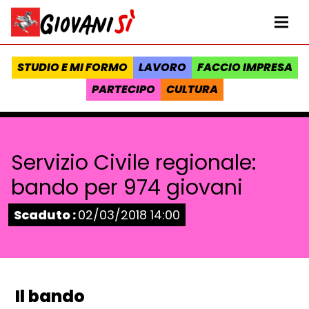
Vai al contenuto
Homepage Giovanisì - Progetto della Regione Toscana
Me
STUDIO E MI FORMO
LAVORO
FACCIO IMPRESA
PARTECIPO
CULTURA
Servizio Civile regionale:
bando per 974 giovani
Stato:
Scaduto :
02/03/2018 14:00
Il bando