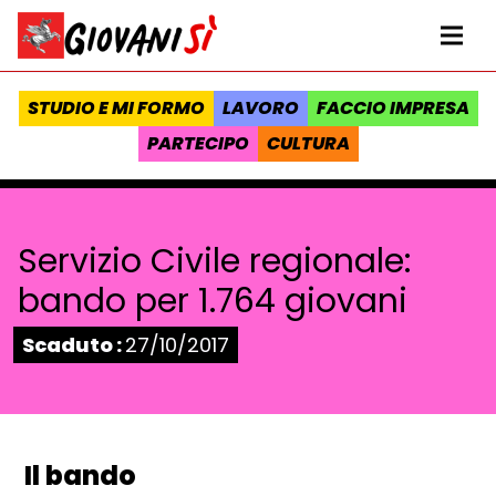
Vai al contenuto
Homepage Giovanisì - Progetto della Regione Toscana
Me
STUDIO E MI FORMO
LAVORO
FACCIO IMPRESA
PARTECIPO
CULTURA
Servizio Civile regionale:
bando per 1.764 giovani
Stato:
Scaduto :
27/10/2017
Il bando