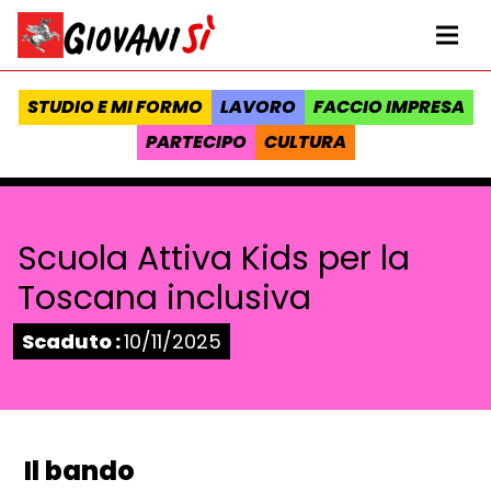
Vai al contenuto
Homepage Giovanisì - Progetto della Regione Toscana
Me
STUDIO E MI FORMO
LAVORO
FACCIO IMPRESA
PARTECIPO
CULTURA
Scuola Attiva Kids per la
Toscana inclusiva
Stato:
Scaduto :
10/11/2025
Il bando