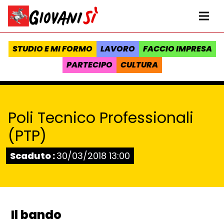
Vai al contenuto
Homepage Giovanisì - Progetto della Regione Toscana
Me
STUDIO E MI FORMO
LAVORO
FACCIO IMPRESA
PARTECIPO
CULTURA
Poli Tecnico Professionali
(PTP)
Stato:
Scaduto :
30/03/2018 13:00
Il bando