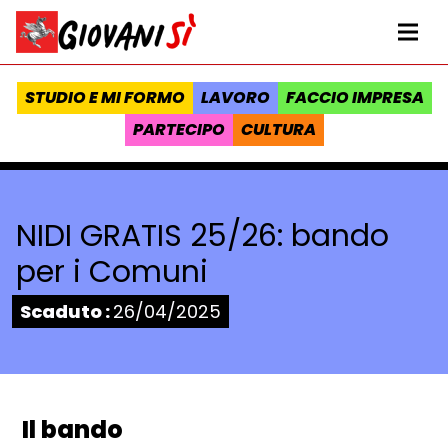
Vai al contenuto
Homepage Giovanisì - Progetto della Regione Toscana
Me
STUDIO E MI FORMO
LAVORO
FACCIO IMPRESA
PARTECIPO
CULTURA
NIDI GRATIS 25/26: bando
per i Comuni
Stato:
Scaduto :
26/04/2025
Il bando