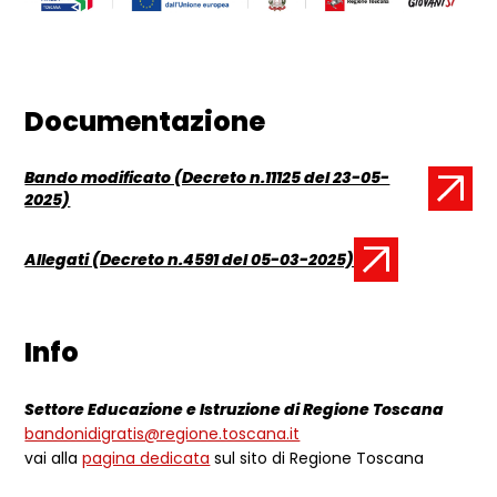
Documentazione
Bando modificato (Decreto n.11125 del 23-05-
Documento:
2025)
Allegati (Decreto n.4591 del 05-03-2025)
Documento:
Info
Settore Educazione e Istruzione di Regione Toscana
bandonidigratis@regione.toscana.it
vai alla
pagina dedicata
sul sito di Regione Toscana