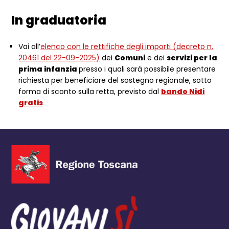
In graduatoria
Vai all’
elenco con le rettifiche degli importi (decreto n.
20461 del 22-09-2025)
dei
Comuni
e dei
servizi per la
prima infanzia
presso i quali sarà possibile presentare
richiesta per beneficiare del sostegno regionale, sotto
forma di sconto sulla retta, previsto dal
bando Nidi
gratis