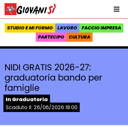
Vai al contenuto
Homepage Giovanisì - Progetto della Regione Toscana
Me
STUDIO E MI FORMO
LAVORO
FACCIO IMPRESA
PARTECIPO
CULTURA
NIDI GRATIS 2026-27:
graduatoria bando per
famiglie
Stato:
In Graduatoria
Scaduto il:
26/06/2026 18:00