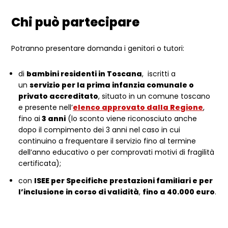
Chi può partecipare
Potranno presentare domanda i genitori o tutori:
di
bambini residenti in Toscana
, iscritti a
un
servizio per la prima infanzia comunale o
privato accreditato
, situato in un comune toscano
e presente nell’
elenco approvato dalla Regione
,
fino ai
3 anni
(lo sconto viene riconosciuto anche
dopo il compimento dei 3 anni nel caso in cui
continuino a frequentare il servizio fino al termine
dell’anno educativo o per comprovati motivi di fragilità
certificata);
con
ISEE per Specifiche prestazioni familiari e per
l’inclusione in corso di validità
,
fino a 40.000 euro
.