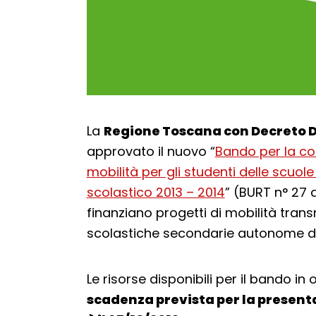
La
Regione Toscana
con Decreto Di
approvato il nuovo “
Bando per la con
mobilità per gli studenti delle scuo
scolastico 2013 – 2014
” (BURT n° 27 d
finanziano progetti di mobilità transna
scolastiche secondarie autonome d
Le risorse disponibili per il bando i
scadenza prevista per la present