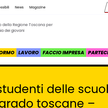
sibili
News
Magazine
to della Regione Toscana per
cana
a dei giovani
 FORMO
LAVORO
FACCIO IMPRESA
PARTEC
 studenti delle scuo
I grado toscane –