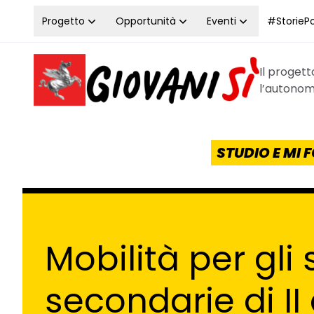
Vai al contenuto
Progetto
Opportunità
Eventi
#StoriePos
Il proget
Homepage Giovanisì - Progetto della Regione Tos
l’autonomi
STUDIO E MI
Mobilità per gli
secondarie di I