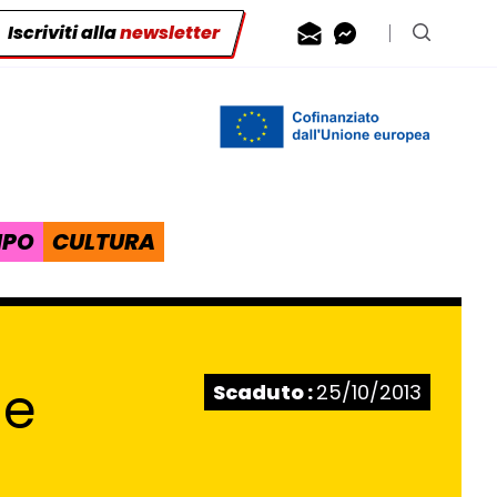
Iscriviti alla
newsletter
Contattaci via
Contattaci 
Cerca n
IPO
CULTURA
Stato:
le
Scaduto :
25/10/2013