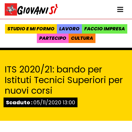
Vai al contenuto
Homepage Giovanisì - Progetto della Regione Toscana
Me
STUDIO E MI FORMO
LAVORO
FACCIO IMPRESA
PARTECIPO
CULTURA
ITS 2020/21: bando per
Istituti Tecnici Superiori per
nuovi corsi
Stato:
Scaduto :
05/11/2020 13:00