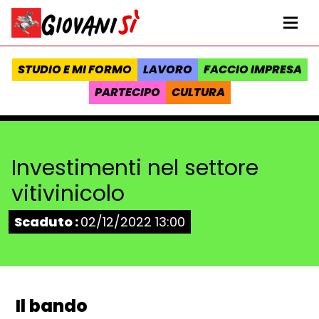
Vai al contenuto
Homepage Giovanisì - Progetto della Regione Toscana
Me
STUDIO E MI FORMO
LAVORO
FACCIO IMPRESA
PARTECIPO
CULTURA
Investimenti nel settore
vitivinicolo
Stato:
Scaduto :
02/12/2022 13:00
Il bando