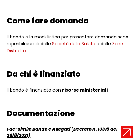
Come fare domanda
Il bando e la modulistica per presentare domanda sono
reperibili sui siti delle
Società della Salute
e delle
Zone
Distretto
.
Da chi è finanziato
Il bando è finanziato con
risorse ministeriali
.
Documentazione
Fac-simile Bando e Allegati (Decreto n. 13315 del
Documento:
26/8/2021)