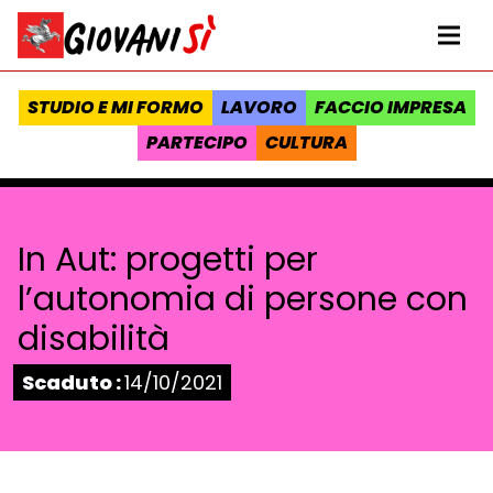
Vai al contenuto
Homepage Giovanisì - Progetto della Regione Toscana
Me
STUDIO E MI FORMO
LAVORO
FACCIO IMPRESA
PARTECIPO
CULTURA
In Aut: progetti per
l’autonomia di persone con
disabilità
Stato:
Scaduto :
14/10/2021