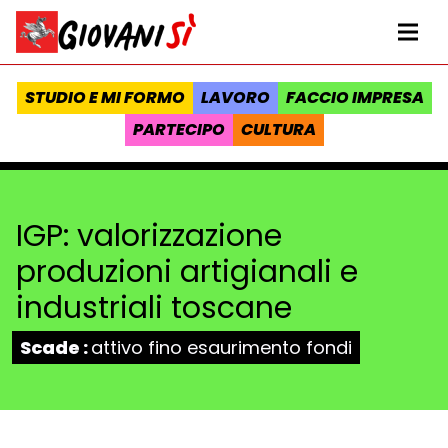
Vai al contenuto
Homepage Giovanisì - Progetto della Regione Toscana
Me
STUDIO E MI FORMO
LAVORO
FACCIO IMPRESA
PARTECIPO
CULTURA
IGP: valorizzazione
produzioni artigianali e
industriali toscane
Stato:
Scade :
attivo fino esaurimento fondi