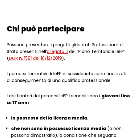
Chi può partecipare
Possono presentare i progetti gli Istituti Professionali di
Stato presenti nell’
allegato J
del “Piano Territoriale IeFP”
(
DGR n. 1581 del 16/12/2019
).
I percorsi formativi di IeFP in sussidarietà sono finalizzati
al conseguimento di una qualifica professionale.
I destinatari dei percorsi IeFP triennali sono i
giovani fino
ai 17 anni
:
in possesso della licenza media
;
che non sono in possesso licenza media
(o non
possono dimostrarlo), a condizione che seguano