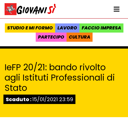
Vai al contenuto
Homepage Giovanisì - Progetto della Regione Toscana
Me
STUDIO E MI FORMO
LAVORO
FACCIO IMPRESA
PARTECIPO
CULTURA
IeFP 20/21: bando rivolto
agli Istituti Professionali di
Stato
Stato:
Scaduto :
15/01/2021 23:59