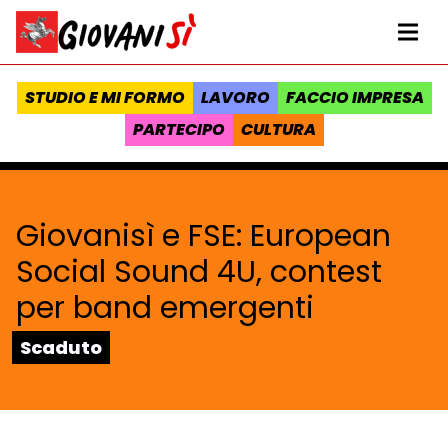
Vai al contenuto
Homepage Giovanisì - Progetto della Regione Toscana
Me
STUDIO E MI FORMO
LAVORO
FACCIO IMPRESA
PARTECIPO
CULTURA
Giovanisì e FSE: European
Social Sound 4U, contest
per band emergenti
Stato:
Scaduto