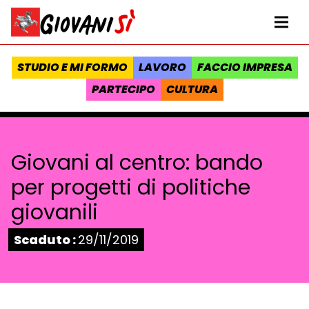
Vai al contenuto
Homepage Giovanisì - Progetto della Regione Toscana
Me
STUDIO E MI FORMO
LAVORO
FACCIO IMPRESA
PARTECIPO
CULTURA
Giovani al centro: bando
per progetti di politiche
giovanili
Stato:
Scaduto :
29/11/2019