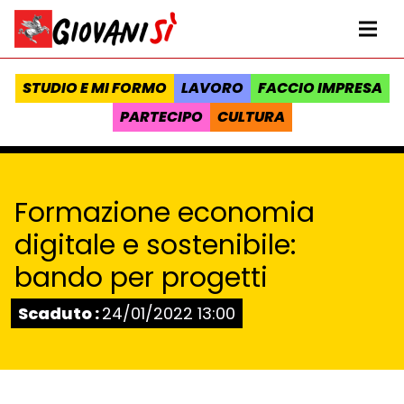
Vai al contenuto
Homepage Giovanisì - Progetto della Regione Toscana
Me
STUDIO E MI FORMO
LAVORO
FACCIO IMPRESA
PARTECIPO
CULTURA
Formazione economia
digitale e sostenibile:
bando per progetti
Stato:
Scaduto :
24/01/2022 13:00