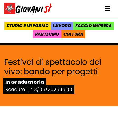
Vai al contenuto
Homepage Giovanisì - Progetto della Regione Toscana
Me
STUDIO E MI FORMO
LAVORO
FACCIO IMPRESA
PARTECIPO
CULTURA
Festival di spettacolo dal
vivo: bando per progetti
Stato:
In Graduatoria
Scaduto il:
23/05/2025 15:00