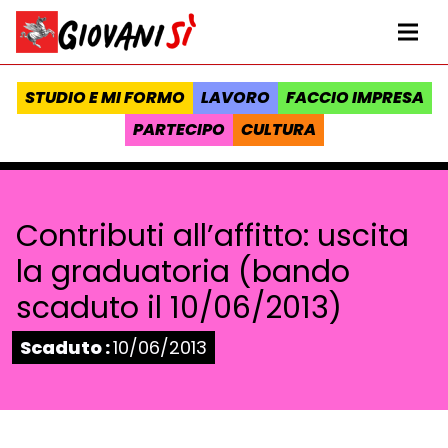
Vai al contenuto
Homepage Giovanisì - Progetto della Regione Toscana
Me
STUDIO E MI FORMO
LAVORO
FACCIO IMPRESA
PARTECIPO
CULTURA
Contributi all’affitto: uscita
la graduatoria (bando
scaduto il 10/06/2013)
Stato:
Scaduto :
10/06/2013