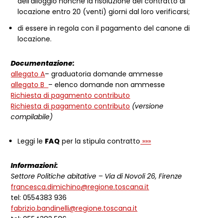
dell’alloggio nonché la risoluzione del contratto di
locazione entro 20 (venti) giorni dal loro verificarsi;
di essere in regola con il pagamento del canone di
locazione.
Documentazione:
allegato A
– graduatoria domande ammesse
allegato B
– elenco domande non ammesse
Richiesta di pagamento contributo
Richiesta di pagamento contributo
(versione
compilabile)
Leggi le
FAQ
per la stipula contratto
»»»
Informazioni:
Settore Politiche abitative – Via di Novoli 26, Firenze
francesca.dimichino@regione.toscana.it
tel: 0554383 936
fabrizio.bandinelli@regione.toscana.it