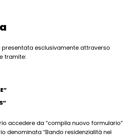
da
re presentata esclusivamente attraverso
e tramite:
IE”
S”
io accedere da “compila nuovo formulario”
ario denominata “Bando residenzialità nei