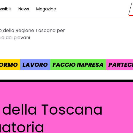
sibili
News
Magazine
to della Regione Toscana per
cana
a dei giovani
 FORMO
LAVORO
FACCIO IMPRESA
PARTEC
 della Toscana
uatoria