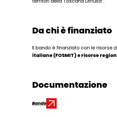
territori della Toscana Diffusa”.
Da chi è finanziato
Torna alla navigazione
Il bando è finanziato con le risorse 
italiane (FOSMIT) e risorse region
Documentazione
Torna alla navigazione
Bando
Documento: