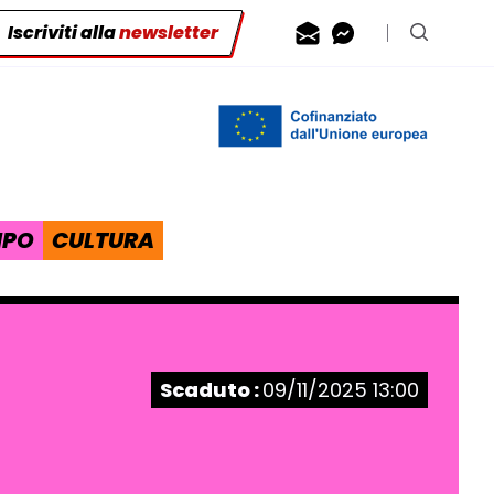
Iscriviti alla
newsletter
Contattaci via
Contattaci 
Cerca n
IPO
CULTURA
Stato:
Scaduto :
09/11/2025 13:00