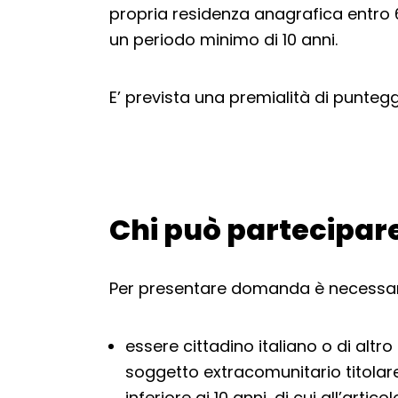
propria residenza anagrafica entro 
un periodo minimo di 10 anni.
E’ prevista una premialità di puntegg
Chi può partecipar
Torna alla navigazione
Per presentare domanda è necessar
essere cittadino italiano o di alt
soggetto extracomunitario titolar
inferiore ai 10 anni, di cui all’artico