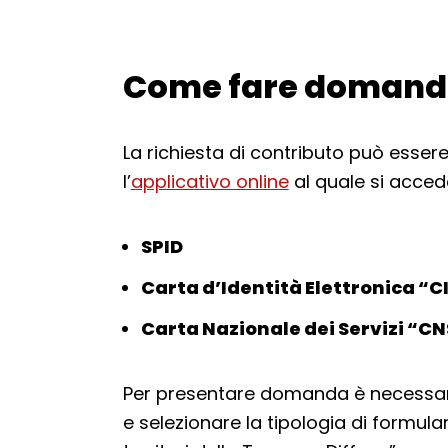
Come fare doman
Torna alla navigazione
La richiesta di contributo può esse
l’
applicativo online
al quale si acced
SPID
Carta d’Identità Elettronica “C
Carta Nazionale dei Servizi “CN
Per presentare domanda è necessar
e selezionare la tipologia di formul