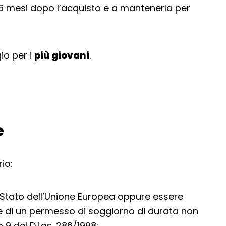
6 mesi dopo l’acquisto e a mantenerla per
io per i
più giovani
.
e
io:
ro Stato dell’Unione Europea oppure essere
e di un permesso di soggiorno di durata non
lo 9 del D.Lgs. 286/1998;