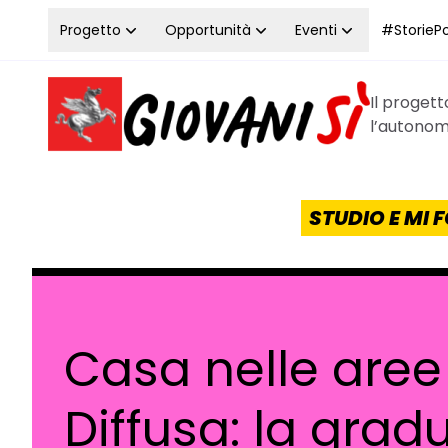
Vai al contenuto
Progetto
Opportunità
Eventi
#StoriePos
Il proget
Homepage Giovanisì - Progetto della Regione Tos
l’autonomi
STUDIO E MI
Casa nelle aree
Diffusa: la grad