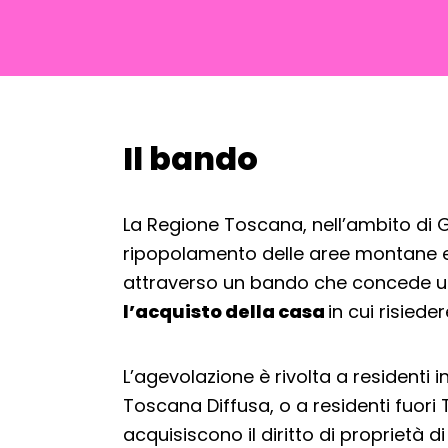
Il bando
Torna alla navigazione
La Regione Toscana, nell’ambito di Gio
ripopolamento delle aree montane e de
attraverso un bando che concede u
l’acquisto della casa
in cui risiede
L’agevolazione è rivolta a residenti i
Toscana Diffusa, o a residenti fuor
acquisiscono il diritto di proprietà d