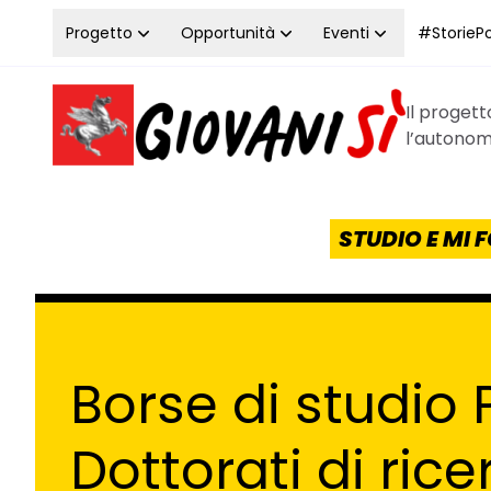
Vai al contenuto
Progetto
Opportunità
Eventi
#StoriePos
Il proget
Homepage Giovanisì - Progetto della Regione Tos
l’autonomi
STUDIO E MI
Borse di studio
Dottorati di rice