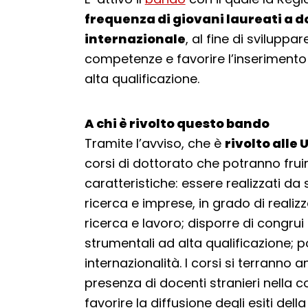
frequenza di giovani laureati a dot
internazionale
, al fine di svilupp
competenze e favorire l’inserimento 
alta qualificazione.
A chi è rivolto questo bando
Tramite l’avviso, che è
rivolto alle
corsi di dottorato che potranno fruire
caratteristiche: essere realizzati da so
ricerca e imprese, in grado di realiz
ricerca e lavoro; disporre di congrui
strumentali ad alta qualificazione; 
internazionalità. I corsi si terranno 
presenza di docenti stranieri nella c
favorire la diffusione degli esiti del