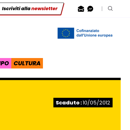
Iscriviti alla
newsletter
Contattaci via
Contattaci 
Cerca n
IPO
CULTURA
Stato:
Scaduto :
10/05/2012