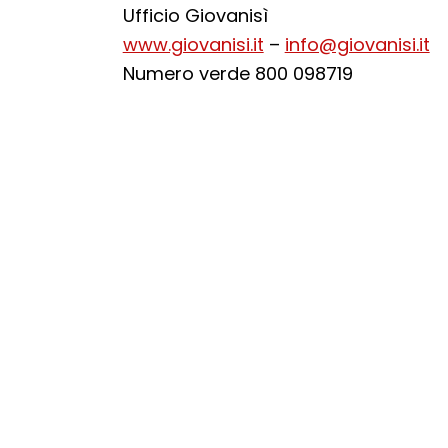
Ufficio Giovanisì
www.giovanisi.it
–
info@giovanisi.it
Numero verde 800 098719