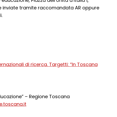
ducazione, Piazza dell’Unità d’Italia 1,
e inviate tramite raccomandata AR oppure
i.
ernazionali di ricerca. Targetti: “In Toscana
ducazione” – Regione Toscana
.toscana.it