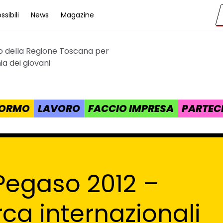
sibili
News
Magazine
to della Regione Toscana per
cana
a dei giovani
 FORMO
LAVORO
FACCIO IMPRESA
PARTEC
 Pegaso 2012 –
rca internazionali