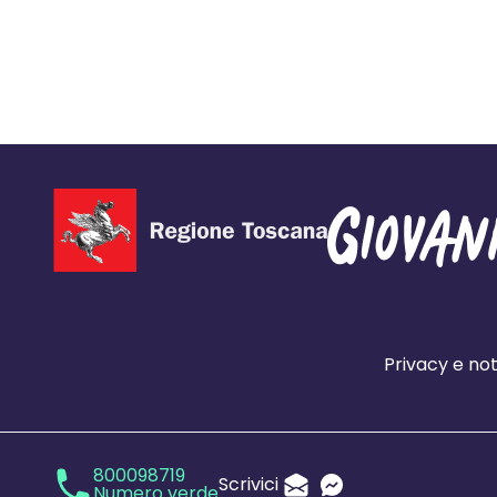
Privacy e not
800098719
Scrivici
Numero verde