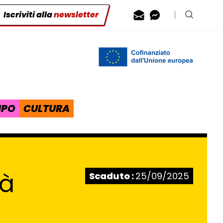
Iscriviti alla
newsletter
Contattaci via
Contattaci 
Cerca n
IPO
CULTURA
Stato:
tà
Scaduto :
25/09/2025