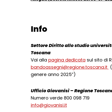
Documento:
Info
Torna alla navigazione
Settore Diritto allo studio universi
Toscana
Vai alla
pagina dedicata
sul sito di
bandoassegni@regione.toscana.it
(
genere anno 2025”)
Ufficio Giovanisì – Regione Toscan
Numero verde 800 098 719
info@giovanisi.it