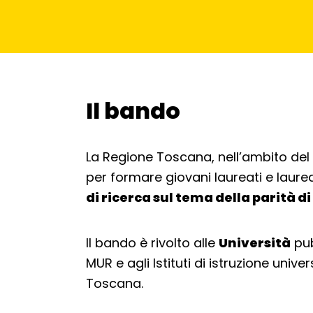
Il bando
Torna alla navigazione
La Regione Toscana, nell’ambito de
per formare giovani laureati e laure
di ricerca sul tema della parità d
Il bando è rivolto alle
Università
pub
MUR e agli Istituti di istruzione univ
Toscana.