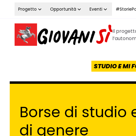
Vai al contenuto
Progetto
Opportunità
Eventi
#StoriePos
Il proget
Homepage Giovanisì - Progetto della Regione Tos
l’autonomi
STUDIO E MI
Borse di studio 
di genere