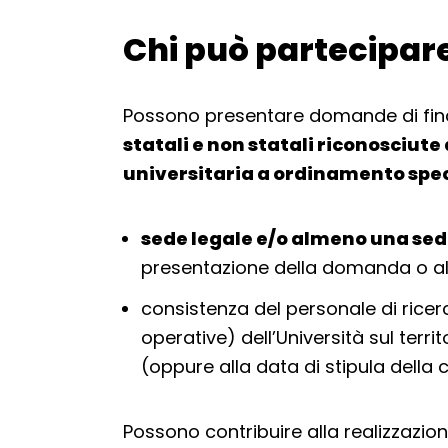
Chi può partecipar
Torna alla navigazione
Possono presentare domande di fi
statali e non statali riconosciute
universitaria a ordinamento spec
sede legale e/o almeno una sed
presentazione della domanda o al
consistenza del personale di ricer
operative) dell’Università sul terri
(oppure alla data di stipula della c
Possono contribuire alla realizzazion