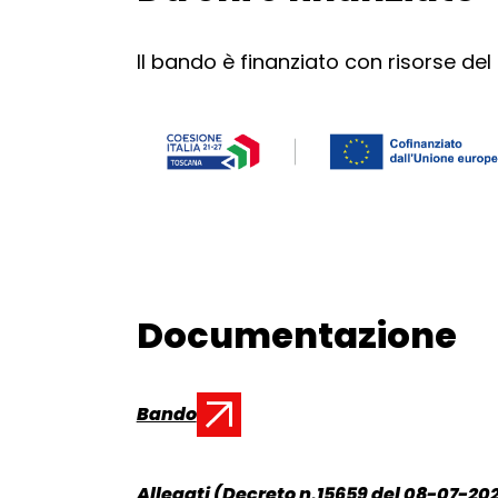
Il bando è finanziato con risorse del
Documentazione
Torna alla navigazione
Bando
Documento:
Allegati (Decreto n.15659 del 08-07-20