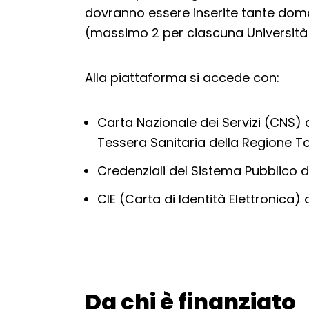
dovranno essere inserite tante doma
(massimo 2 per ciascuna Università
Alla piattaforma si accede con:
Carta Nazionale dei Servizi (CNS) 
Tessera Sanitaria della Regione 
Credenziali del Sistema Pubblico di
CIE (Carta di Identità Elettronica) 
Da chi è finanziato
Torna alla navigazione