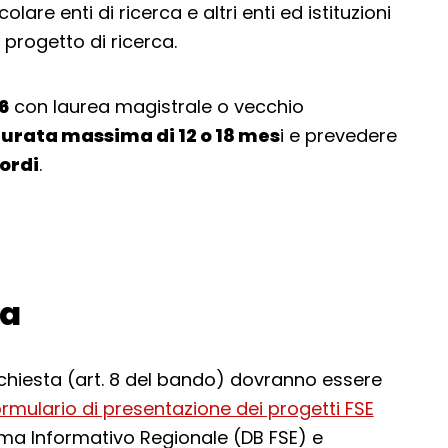
olare enti di ricerca e altri enti ed istituzioni
 progetto di ricerca.
6
con laurea magistrale o vecchio
urata massima di 12 o 18 mes
i e prevedere
lordi
.
da
hiesta (art. 8 del bando) dovranno essere
rmulario di presentazione dei progetti FSE
tema Informativo Regionale (DB FSE) e