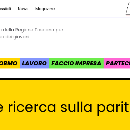
sibili
News
Magazine
to della Regione Toscana per
cana
a dei giovani
 FORMO
LAVORO
FACCIO IMPRESA
PARTEC
e ricerca sulla pari