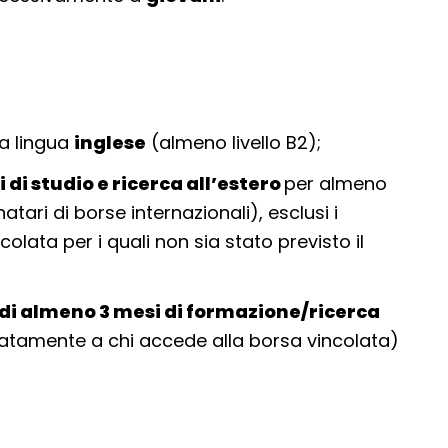
a lingua
inglese
(almeno livello B2);
 di studio e ricerca all’estero
per almeno
tari di borse internazionali), esclusi i
olata per i quali non sia stato previsto il
di almeno 3 mesi di formazione/ricerca
tatamente a chi accede alla borsa vincolata)