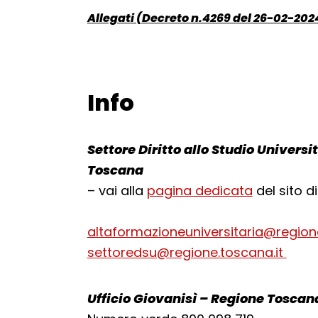
Allegati (Decreto n.4269 del 26-02-202
Documento:
Info
Torna alla navigazione
Settore Diritto allo Studio Universi
Toscana
– vai alla
pagina dedicata
del sito 
altaformazioneuniversitaria@region
settoredsu@regione.toscana.it
Ufficio Giovanisì – Regione Toscan