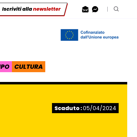
Iscriviti alla
newsletter
Contattaci via
Contattaci 
Cerca n
IPO
CULTURA
Stato:
Scaduto :
05/04/2024