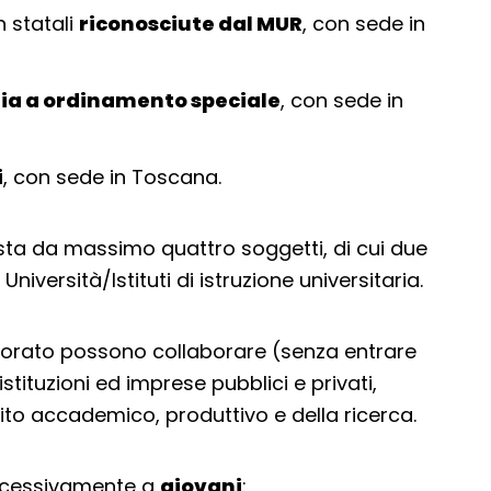
n statali
riconosciute dal MUR
, con sede in
aria a ordinamento speciale
, con sede in
i
, con sede in Toscana.
ta da massimo quattro soggetti, di cui due
versità/Istituti di istruzione universitaria.
ottorato possono collaborare (senza entrare
stituzioni ed imprese pubblici e privati,
bito accademico, produttivo e della ricerca.
uccessivamente a
giovani
: