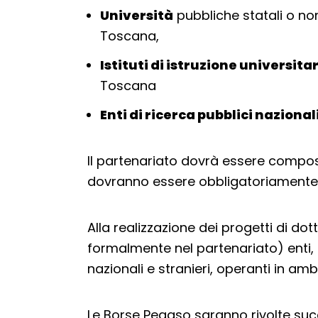
Università
pubbliche statali o no
Toscana,
Istituti di istruzione universit
Toscana
Enti di ricerca pubblici nazional
Il partenariato dovrà essere compos
dovranno essere obbligatoriamente Uni
Alla realizzazione dei progetti di d
formalmente nel partenariato) enti, i
nazionali e stranieri, operanti in am
Le Borse Pegaso saranno rivolte s