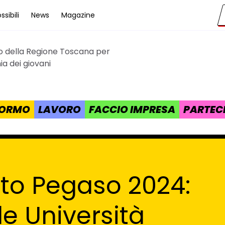
sibili
News
Magazine
to della Regione Toscana per
cana
a dei giovani
 FORMO
LAVORO
FACCIO IMPRESA
PARTEC
ato Pegaso 2024:
le Università