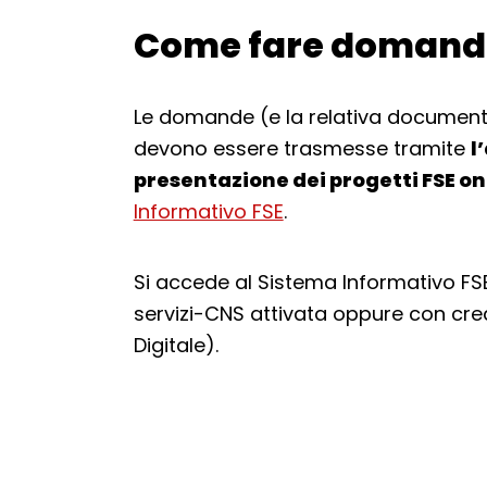
Come fare doman
Torna alla navigazione
Le domande (e la relativa documentaz
devono essere trasmesse tramite
l
presentazione dei progetti FSE on
Informativo FSE
.
Si accede al Sistema Informativo FSE 
servizi-CNS attivata oppure con cred
Digitale).