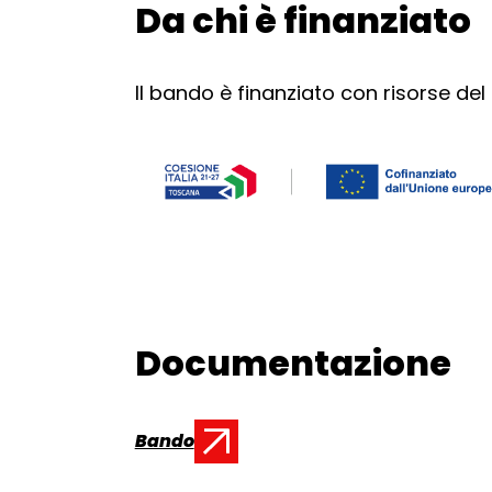
Da chi è finanziato
Torna alla navigazione
Il bando è finanziato con risorse del
Documentazione
Torna alla navigazione
Bando
Documento: