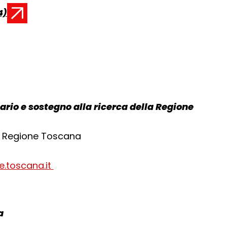
4)
tario e sostegno alla ricerca della Regione
di Regione Toscana
e.toscana.it
a