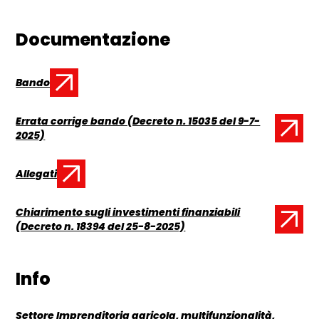
Documentazione
Bando
Documento:
Errata corrige bando (Decreto n. 15035 del 9-7-
Documento:
2025)
Allegati
Documento:
Chiarimento sugli investimenti finanziabili
Documento:
(Decreto n. 18394 del 25-8-2025)
Info
Settore Imprenditoria agricola, multifunzionalità,