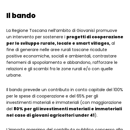
Il bando
La Regione Toscana nell’ambito di Giovanisì promuove
un intervento per sostenere i
progetti di cooperazione
per lo sviluppo rurale, locale e smart villages,
al
fine di generare nelle aree rurali toscane ricadute
positive economiche, sociali e ambientali, contrastare
fenomeni di spopolamento e abbandono, rafforzare le
relazioni e gli scambi fra le zone rurali e/o con quelle
urbane.
Il bando prevede un contributo in conto capitale del 100%
per le spese di cooperazione e del 65% per gli
investimenti materiali e immateriali (con maggiorazione
del
80% per gli investimenti materiali e immateriali
nel caso di giovani agricoltori under 41
).
L’importo massimo del contributo pubblico concesso alla