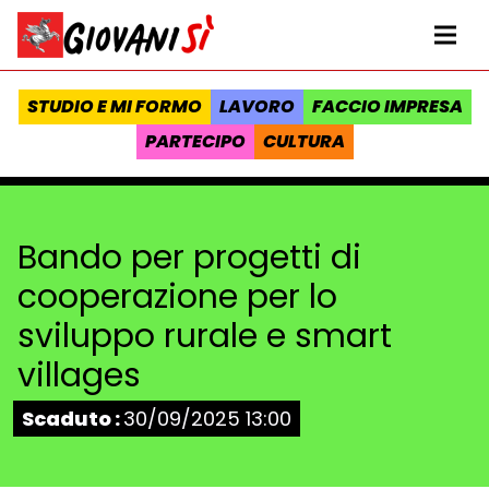
Vai al contenuto
Homepage Giovanisì - Progetto della Regione Toscana
Me
STUDIO E MI FORMO
LAVORO
FACCIO IMPRESA
PARTECIPO
CULTURA
Bando per progetti di
cooperazione per lo
sviluppo rurale e smart
villages
Stato:
Scaduto :
30/09/2025 13:00