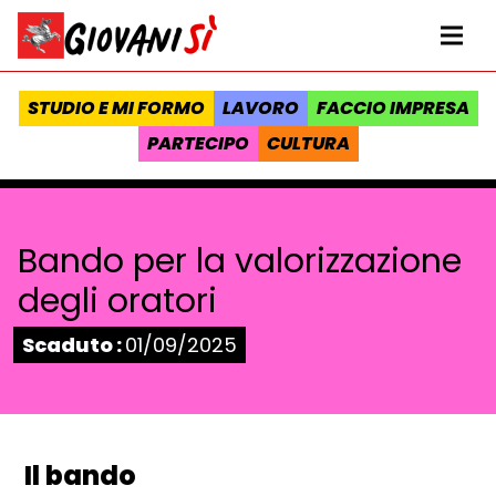
Vai al contenuto
Homepage Giovanisì - Progetto della Regione Toscana
Me
STUDIO E MI FORMO
LAVORO
FACCIO IMPRESA
PARTECIPO
CULTURA
Bando per la valorizzazione
degli oratori
Stato:
Scaduto :
01/09/2025
Il bando