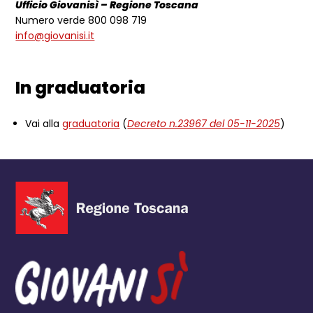
Ufficio Giovanisì – Regione Toscana
Numero verde 800 098 719
info@giovanisi.it
In graduatoria
Vai alla
graduatoria
(
Decreto n.23967 del 05-11-2025
)