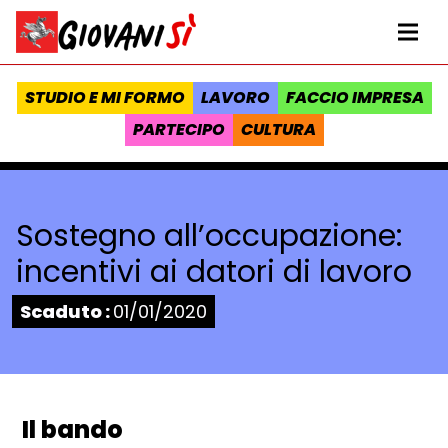
Vai al contenuto
Homepage Giovanisì - Progetto della Regione Toscana
Me
STUDIO E MI FORMO
LAVORO
FACCIO IMPRESA
PARTECIPO
CULTURA
Sostegno all’occupazione:
incentivi ai datori di lavoro
Stato:
Scaduto :
01/01/2020
Il bando