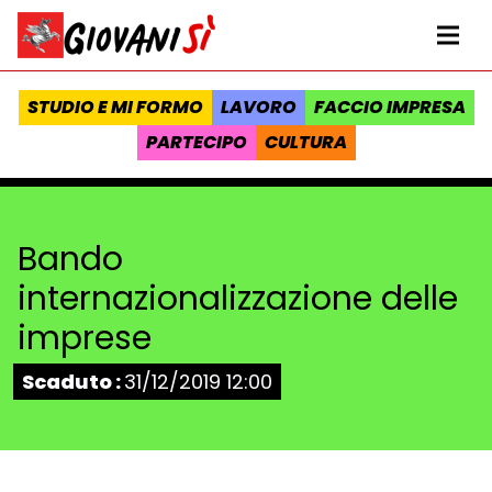
Vai al contenuto
Homepage Giovanisì - Progetto della Regione Toscana
Me
STUDIO E MI FORMO
LAVORO
FACCIO IMPRESA
PARTECIPO
CULTURA
Bando
internazionalizzazione delle
imprese
Stato:
Scaduto :
31/12/2019 12:00