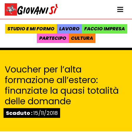
Vai al contenuto
Homepage Giovanisì - Progetto della Regione Toscana
Me
STUDIO E MI FORMO
LAVORO
FACCIO IMPRESA
PARTECIPO
CULTURA
Voucher per l’alta
formazione all’estero:
finanziate la quasi totalità
delle domande
Stato:
Scaduto :
15/11/2018