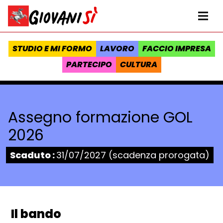
Vai al contenuto
Homepage Giovanisì - Progetto della Regione Toscana
Me
STUDIO E MI FORMO
LAVORO
FACCIO IMPRESA
PARTECIPO
CULTURA
Assegno formazione GOL
2026
Stato:
Scaduto :
31/07/2027 (scadenza prorogata)
Il bando