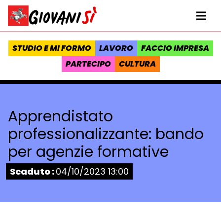
Vai al contenuto
Homepage Giovanisì - Progetto della Regione Toscana
Me
STUDIO E MI FORMO
LAVORO
FACCIO IMPRESA
PARTECIPO
CULTURA
Apprendistato
professionalizzante: bando
per agenzie formative
Stato:
Scaduto :
04/10/2023 13:00