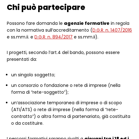
Chi può partecipare
Possono fare domanda le
agenzie formative
in regola
con la normativa sull’accreditamento (
D.G.R. n. 1407/2016
e ss.mm.ii. e
D.G.R. n. 894/2017
e ss.mm.ii).
I progetti, secondo l’art.4 del bando, possono essere
presentati da:
un singolo soggetto;
un consorzio o fondazione o rete di imprese (nella
forma di “rete-soggetto”);
un’associazione temporanea di imprese o di scopo
(ATI/ATS) o rete di imprese (nella forma di “rete-
contratto”) o altra forma di partenariato, già costituita
o da costituire.
I percorsi formativi saranno rivolti a
giovani tra i 18 ed i