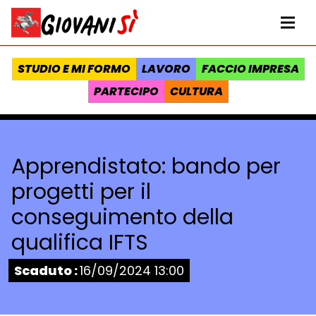
Vai al contenuto
Homepage Giovanisì - Progetto della Regione Toscana
Me
STUDIO E MI FORMO
LAVORO
FACCIO IMPRESA
PARTECIPO
CULTURA
Apprendistato: bando per
progetti per il
conseguimento della
qualifica IFTS
Stato:
Scaduto :
16/09/2024 13:00