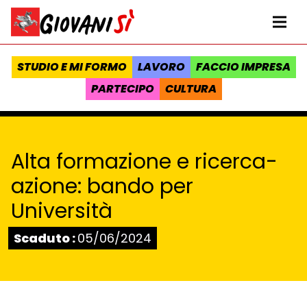
Vai al contenuto
Homepage Giovanisì - Progetto della Regione Toscana
Me
STUDIO E MI FORMO
LAVORO
FACCIO IMPRESA
PARTECIPO
CULTURA
Alta formazione e ricerca-
azione: bando per
Università
Stato:
Scaduto :
05/06/2024