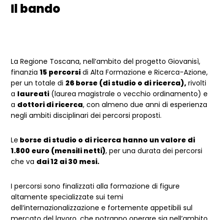
Il bando
La Regione Toscana, nell’ambito del progetto Giovanisì,
finanzia
15 percorsi
di Alta Formazione e Ricerca-Azione,
per un totale di
26 borse (di studio o di ricerca),
rivolti
a
laureati
(laurea magistrale o vecchio ordinamento) e
a
dottori di ricerca
, con almeno due anni di esperienza
negli ambiti disciplinari dei percorsi proposti.
Le
borse di studio o di ricerca hanno un valore di
1.800 euro (mensili netti)
, per una durata dei percorsi
che va
dai 12 ai 30 mesi.
I percorsi sono finalizzati alla formazione di figure
altamente specializzate sui temi
dell’internazionalizzazione e fortemente appetibili sul
mercato del lavoro, che potranno operare sia nell’ambito