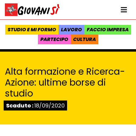
Vai al contenuto
Homepage Giovanisì - Progetto della Regione Toscana
Me
STUDIO E MI FORMO
LAVORO
FACCIO IMPRESA
PARTECIPO
CULTURA
Alta formazione e Ricerca-
Azione: ultime borse di
studio
Stato:
Scaduto :
18/09/2020