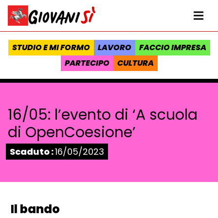
Vai al contenuto
Homepage Giovanisì - Progetto della Regione Toscana
Me
STUDIO E MI FORMO
LAVORO
FACCIO IMPRESA
PARTECIPO
CULTURA
16/05: l’evento di ‘A scuola
di OpenCoesione’
Stato:
Scaduto :
16/05/2023
Il bando