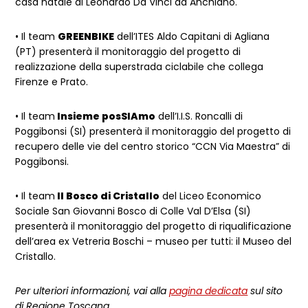
casa natale di Leonardo Da Vinci ad Anchiano.
• Il team
GREENBIKE
dell’ITES Aldo Capitani di Agliana
(PT) presenterà il monitoraggio del progetto di
realizzazione della superstrada ciclabile che collega
Firenze e Prato.
• Il team
Insieme posSIAmo
dell’I.I.S. Roncalli di
Poggibonsi (SI) presenterà il monitoraggio del progetto di
recupero delle vie del centro storico “CCN Via Maestra” di
Poggibonsi.
• Il team
Il Bosco di Cristallo
del Liceo Economico
Sociale San Giovanni Bosco di Colle Val D’Elsa (SI)
presenterà il monitoraggio del progetto di riqualificazione
dell’area ex Vetreria Boschi – museo per tutti: il Museo del
Cristallo.
Per ulteriori informazioni, vai alla
pagina dedicata
sul sito
di Regione Toscana.