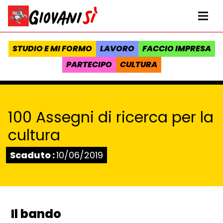
Vai al contenuto
Homepage Giovanisì - Progetto della Regione Toscana
Me
STUDIO E MI FORMO
LAVORO
FACCIO IMPRESA
PARTECIPO
CULTURA
100 Assegni di ricerca per la
cultura
Stato:
Scaduto :
10/06/2019
Il bando