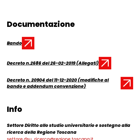
Documentazione
Bando
Documento:
Decreto n.2686 del 26-02-2019 (Allegati)
Documento:
Decreto n. 20904 del 11-12-2020 (modifiche al
Documento:
bando e addendum convenzione)
Info
Settore Diritto allo studio universitario e sostegno alla
ricerca della Regione Toscana
settore.dsu_ricerca@regione.toscana.it