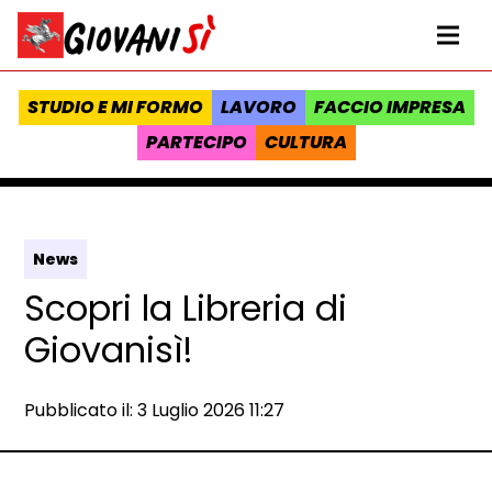
Vai al contenuto
Homepage Giovanisì - Progetto della Regione Toscana
Me
STUDIO E MI FORMO
LAVORO
FACCIO IMPRESA
PARTECIPO
CULTURA
News
Scopri la Libreria di
Giovanisì!
Data e ora:
Pubblicato il: 3 Luglio 2026 11:27