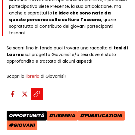
partecipativo Siete Presente, la sua articolazione, ma
anche e soprattutto
le idee che sono nate da
questo percorso sulla cultura Toscana
, grazie
soprattutto al contributo dei giovani partecipanti
toscani.
Se scorri fino in fondo puoi trovare una raccolta di
tesi di
Laurea
sul progetto Giovanisì e/o tesi dove è stato
approfondito e trattato di alcuni aspetti!
Scopri la
libreria
di Giovanisì!
Condividi sui social:
Condividi su Facebook - apre una n
Condividi su X - apre una nuova
Copia il link e condividi - a
OPPORTUNITÀ
#LIBRERIA
#PUBBLICAZIONI
CATEGORIA POST:
TAG:
TAG:
#GIOVANI
TAG: