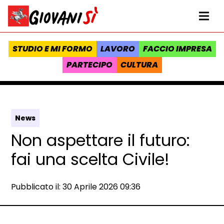
Vai al contenuto
Homepage Giovanisì - Progetto della Regione Toscana
Me
STUDIO E MI FORMO
LAVORO
FACCIO IMPRESA
PARTECIPO
CULTURA
News
Non aspettare il futuro:
fai una scelta Civile!
Data e ora:
Pubblicato il: 30 Aprile 2026 09:36