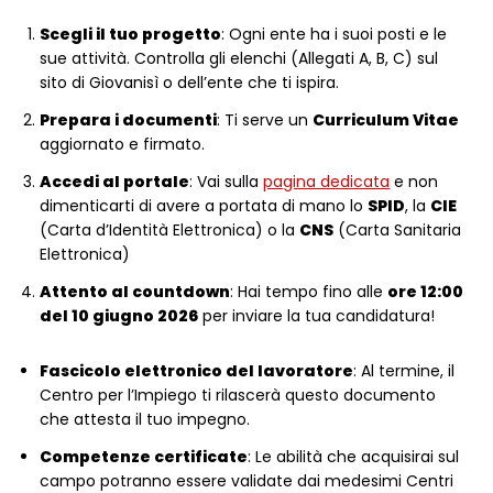
Scegli il tuo progetto
: Ogni ente ha i suoi posti e le
sue attività. Controlla gli elenchi (Allegati A, B, C) sul
sito di Giovanisì o dell’ente che ti ispira.
Prepara i documenti
: Ti serve un
Curriculum Vitae
aggiornato e firmato.
Accedi al portale
: Vai sulla
pagina dedicata
e non
dimenticarti di avere a portata di mano lo
SPID
, la
CIE
(Carta d’Identità Elettronica) o la
CNS
(Carta Sanitaria
Elettronica)
Attento al countdown
: Hai tempo fino alle
ore 12:00
del 10 giugno 2026
per inviare la tua candidatura!
Fascicolo elettronico del lavoratore
: Al termine, il
Centro per l’Impiego ti rilascerà questo documento
che attesta il tuo impegno.
Competenze certificate
: Le abilità che acquisirai sul
campo potranno essere validate dai medesimi Centri