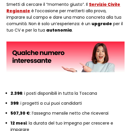
Dettagli articolo
Smetti di cercare il “momento giusto”. Il
Servizio Civile
Regionale
è l’occasione per metterti alla prova,
imparare sul campo e dare una mano concreta alla tua
comunità. Non è solo un’esperienza: è un
upgrade
per il
tuo CV e per la tua
autonomia
.
2.396
: i posti disponibili in tutta la Toscana
399
: i progetti a cui puoi candidarti
507,30 €
: l’assegno mensile netto che riceverai
12 mesi
: la durata del tuo impegno per crescere e
imparare