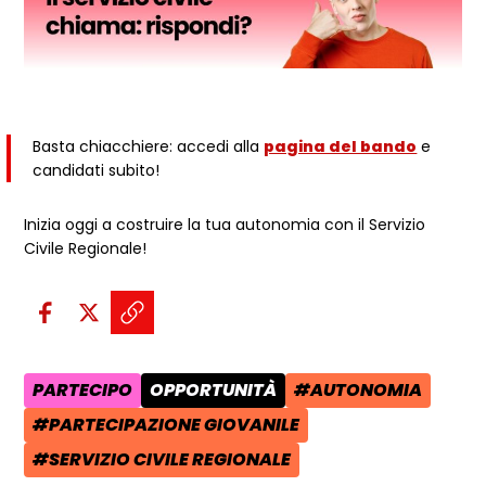
Basta chiacchiere: accedi alla
pagina del bando
e
candidati subito!
Inizia oggi a costruire la tua autonomia con il Servizio
Civile Regionale!
Condividi sui social:
Condividi su Facebook - apre una n
Condividi su X - apre una nuova
Copia il link e condividi - a
PARTECIPO
OPPORTUNITÀ
#AUTONOMIA
AREA TEMATICA:
CATEGORIA POST:
TAG:
#PARTECIPAZIONE GIOVANILE
TAG:
#SERVIZIO CIVILE REGIONALE
TAG: