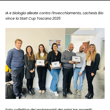
Dettagli articolo
IA e biologia alleate contro l’invecchiamento, Lachesis Bio
vince la Start Cup Toscana 2025
Foto collettiva dei protagonisti dei primi tre progetti