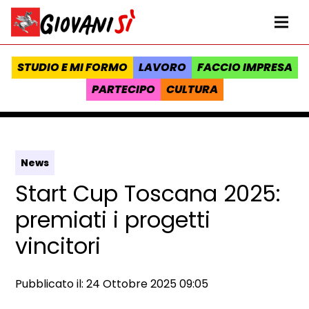
Vai al contenuto
Homepage Giovanisì - Progetto della Regione Toscana
Me
STUDIO E MI FORMO
LAVORO
FACCIO IMPRESA
PARTECIPO
CULTURA
News
Start Cup Toscana 2025:
premiati i progetti
vincitori
Data e ora:
Pubblicato il: 24 Ottobre 2025 09:05