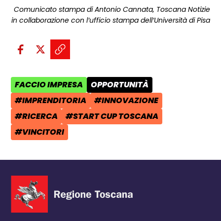
Comunicato stampa di Antonio Cannata, Toscana Notizie
in collaborazione con l’ufficio stampa dell’Università di Pisa
Condividi sui social:
Condividi su Facebook - apre una n
Condividi su X - apre una nuova
Copia il link e condividi - a
FACCIO IMPRESA
OPPORTUNITÀ
AREA TEMATICA:
CATEGORIA POST:
#IMPRENDITORIA
#INNOVAZIONE
TAG:
TAG:
#RICERCA
#START CUP TOSCANA
TAG:
TAG:
#VINCITORI
TAG: