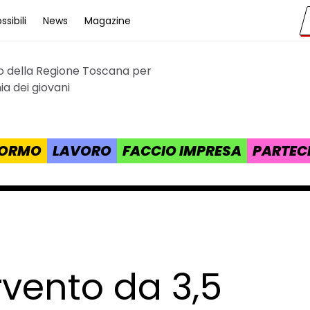
sibili
News
Magazine
to della Regione Toscana per
cana
a dei giovani
 FORMO
LAVORO
FACCIO IMPRESA
PARTEC
rvento da 3,5