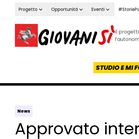
Vai al contenuto
Progetto
Opportunità
Eventi
#StoriePos
Il proget
Homepage Giovanisì - Progetto della Regione Tos
l’autonomi
STUDIO E MI
News
Approvato inte