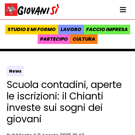
Vai al contenuto
Homepage Giovanisì - Progetto della Regione Toscana
Me
STUDIO E MI FORMO
LAVORO
FACCIO IMPRESA
PARTECIPO
CULTURA
News
Scuola contadini, aperte
le iscrizioni: il Chianti
investe sui sogni dei
giovani