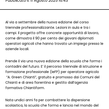
Data e ora:
Pubblicato il: 11 Agosto 2025 16:43
Dettagli articolo
Al via a settembre della nuova edizione del corso
triennale professionalizzante. Lezioni in aula e tra i
campi. Il progetto offre concrete opportunità di lavoro,
come dimostra il 90 per cento dei giovani diplomati
operatori agricoli che hanno trovato un impiego presso le
aziende locali.
Prende il via una nuova edizione della scuola che forma i
contadini del futuro. E’ il percorso triennale di istruzione e
formazione professionale (IeFP) per operatore agricolo
“A. Green Chianti”, gratuito e promosso dai Comuni del
Chianti e di area fiorentina e gestito dall’agenzia
formativa Chiantiform.
Nata undici anni fa per combattere la dispersione
scolastica, la scuola che forma e lancia nel mondo del