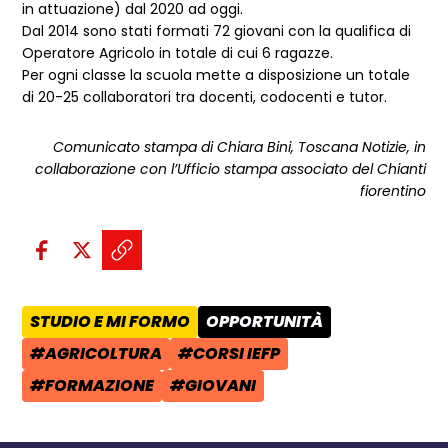
in attuazione) dal 2020 ad oggi.
Dal 2014 sono stati formati 72 giovani con la qualifica di
Operatore Agricolo in totale di cui 6 ragazze.
Per ogni classe la scuola mette a disposizione un totale
di 20-25 collaboratori tra docenti, codocenti e tutor.
Comunicato stampa di Chiara Bini, Toscana Notizie, in
collaborazione con l’Ufficio stampa associato del Chianti
fiorentino
Condividi sui social:
Condividi su Facebook - apre una n
Condividi su X - apre una nuova
Copia il link e condividi - a
STUDIO E MI FORMO
OPPORTUNITÀ
AREA TEMATICA:
CATEGORIA POST:
#AGRICOLTURA
#CORSI IEFP
TAG:
TAG:
#FORMAZIONE
#GIOVANI
TAG:
TAG: