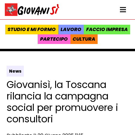
Vai al contenuto
Homepage Giovanisì - Progetto della Regione Toscana
Me
STUDIO E MI FORMO
LAVORO
FACCIO IMPRESA
PARTECIPO
CULTURA
News
Giovanisì, la Toscana
rilancia la campagna
social per promuovere i
consultori