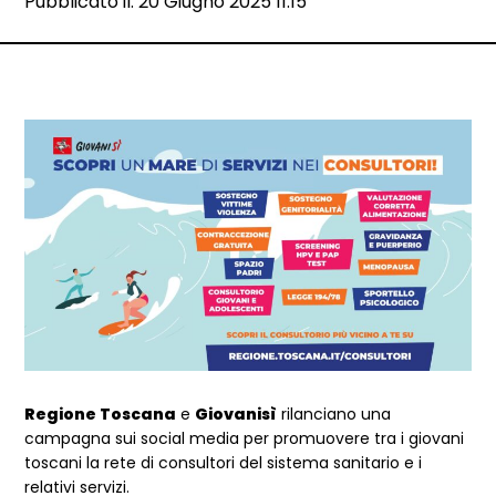
Data e ora:
Pubblicato il: 20 Giugno 2025 11:15
Dettagli articolo
Regione Toscana
e
Giovanisì
rilanciano una
campagna sui social media per promuovere tra i giovani
toscani la rete di consultori del sistema sanitario e i
relativi servizi.