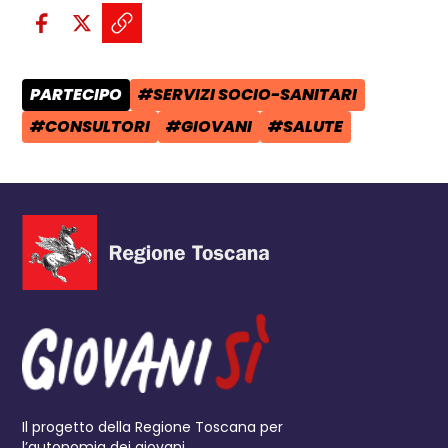
Condividi sui social:
Condividi su Facebook - apre una n
Condividi su X - apre una nuova
Copia il link e condividi - a
PARTECIPO
#SERVIZI SOCIO-SANITARI
CATEGORIA POST:
TAG:
#CONSULTORI
#GIOVANI
#SALUTE
TAG:
TAG:
TAG:
Il progetto della Regione Toscana per
l’autonomia dei giovani