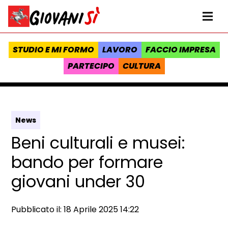
Vai al contenuto
Homepage Giovanisì - Progetto della Regione Toscana
Me
STUDIO E MI FORMO
LAVORO
FACCIO IMPRESA
PARTECIPO
CULTURA
News
Beni culturali e musei:
bando per formare
giovani under 30
Data e ora:
Pubblicato il: 18 Aprile 2025 14:22