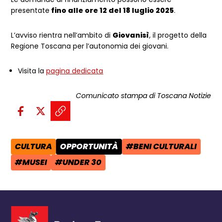
presentate
fino alle ore 12 del 18 luglio 2025
.
L’avviso rientra nell’ambito di
Giovanisì
, il progetto della
Regione Toscana per l’autonomia dei giovani.
Visita la
pagina dedicata
Comunicato stampa di Toscana Notizie
Condividi sui social:
Condividi su Facebook - apre una n
Condividi su X - apre una nuova
Copia il link e condividi - a
CULTURA
OPPORTUNITÀ
#BENI CULTURALI
AREA TEMATICA:
CATEGORIA POST:
TAG:
#MUSEI
#UNDER 30
TAG:
TAG: