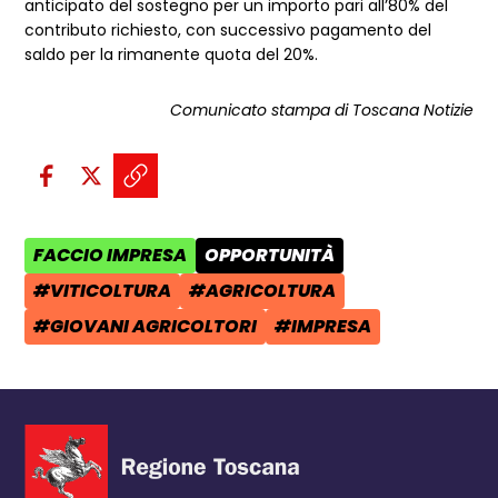
anticipato del sostegno per un importo pari all’80% del
contributo richiesto, con successivo pagamento del
saldo per la rimanente quota del 20%.
Comunicato stampa di Toscana Notizie
Condividi sui social:
Condividi su Facebook - apre una n
Condividi su X - apre una nuova
Copia il link e condividi - a
FACCIO IMPRESA
OPPORTUNITÀ
AREA TEMATICA:
CATEGORIA POST:
#VITICOLTURA
#AGRICOLTURA
TAG:
TAG:
#GIOVANI AGRICOLTORI
#IMPRESA
TAG:
TAG: