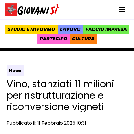
Vai al contenuto
Homepage Giovanisì - Progetto della Regione Toscana
Me
STUDIO E MI FORMO
LAVORO
FACCIO IMPRESA
PARTECIPO
CULTURA
News
Vino, stanziati 11 milioni
per ristrutturazione e
riconversione vigneti
Data e ora:
Pubblicato il: 11 Febbraio 2025 10:31