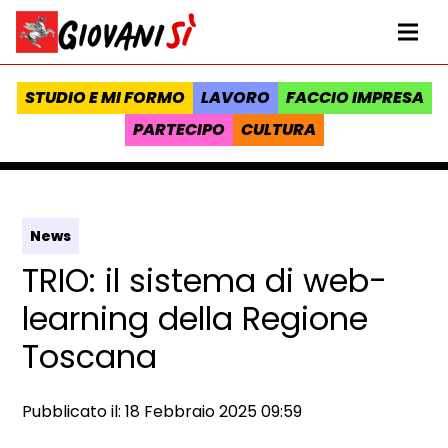
Vai al contenuto
Homepage Giovanisì - Progetto della Regione Toscana
Me
STUDIO E MI FORMO
LAVORO
FACCIO IMPRESA
PARTECIPO
CULTURA
News
TRIO: il sistema di web-
learning della Regione
Toscana
Data e ora:
Pubblicato il: 18 Febbraio 2025 09:59