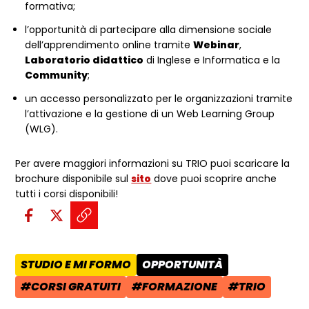
formativa;
l’opportunità di partecipare alla dimensione sociale
dell’apprendimento online tramite
Webinar
,
Laboratorio didattico
di Inglese e Informatica e la
Community
;
un accesso personalizzato per le organizzazioni tramite
l’attivazione e la gestione di un Web Learning Group
(WLG).
Per avere maggiori informazioni su TRIO puoi scaricare la
brochure disponibile sul
sito
dove puoi scoprire anche
tutti i corsi disponibili!
Condividi sui social:
Condividi su Facebook - apre una n
Condividi su X - apre una nuova
Copia il link e condividi - a
STUDIO E MI FORMO
OPPORTUNITÀ
AREA TEMATICA:
CATEGORIA POST:
#CORSI GRATUITI
#FORMAZIONE
#TRIO
TAG:
TAG:
TAG: