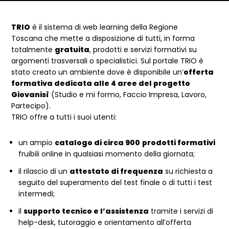
Dettagli articolo
TRIO
è il sistema di web learning della Regione
Toscana che mette a disposizione di tutti, in forma
totalmente
gratuita
, prodotti e servizi formativi su
argomenti trasversali o specialistici. Sul portale TRIO è
stato creato un ambiente dove è disponibile un’
offerta
formativa dedicata alle 4 aree
del progetto
Giovanisì
(Studio e mi formo, Faccio Impresa, Lavoro,
Partecipo).
TRIO offre a tutti i suoi utenti:
un ampio
catalogo di circa 900
prodotti formativi
fruibili online in qualsiasi momento della giornata;
il rilascio di un
attestato di frequenza
su richiesta a
seguito del superamento del test finale o di tutti i test
intermedi;
il
supporto tecnico e l’assistenza
tramite i servizi di
help-desk, tutoraggio e orientamento all’offerta