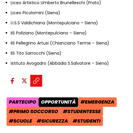
Liceo Artistico Umberto Brunelleschi (Prato)
Liceo Picolomini (Siena)
I.I.S.S Valdichiana (Montepulciano – Siena)
IIS Poliziano (Montepulciano – Siena)
IIS Pellegrino Artusi (Chianciano Terme – Siena)
IIS Tito Sarrocchi (Siena)
Istituto Avogadro (Abbadia S.Salvatore – Siena)
Condividi sui social:
Condividi su Facebook - apre una n
Condividi su X - apre una nuova
Copia il link e condividi - a
PARTECIPO
OPPORTUNITÀ
#EMERGENZA
AREA TEMATICA:
CATEGORIA POST:
TAG:
#PRIMO SOCCORSO
#STUDENTESSE
TAG:
TAG:
#SCUOLE
#SICUREZZA
#STUDENTI
TAG:
TAG:
TAG: