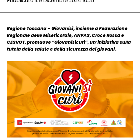
Data e ora:
Pubblicato il: 9 Dicembre 2024 10:25
Dettagli articolo
Regione Toscana – Giovanisì, insieme a Federazione
Regionale delle Misericordie, ANPAS, Croce Rossa e
CESVOT, promuove “Giovanisicuri”, un’iniziativa sulla
tutela della salute e della sicurezza dei giovani.