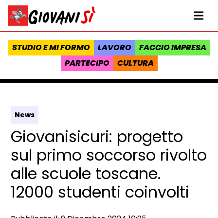
Vai al contenuto
Homepage Giovanisì - Progetto della Regione Toscana
Me
STUDIO E MI FORMO
LAVORO
FACCIO IMPRESA
PARTECIPO
CULTURA
News
Giovanisicuri: progetto
sul primo soccorso rivolto
alle scuole toscane.
12000 studenti coinvolti